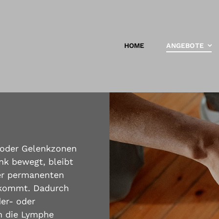
HOME
ANGEBOTE
 oder Gelenkzonen
nk bewegt, bleibt
er permanenten
 kommt. Dadurch
er- oder
ch die Lymphe