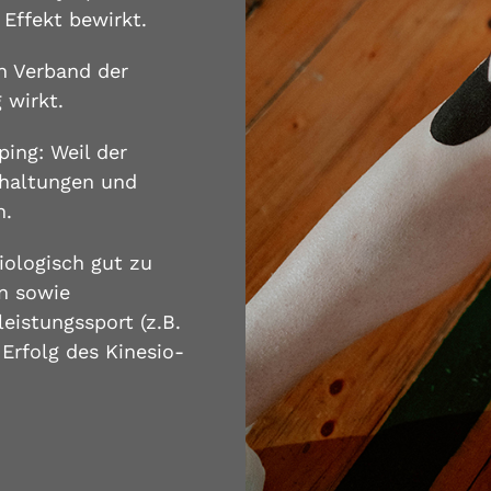
Effekt bewirkt.
en Verband der
 wirkt.
ing: Weil der
nhaltungen und
n.
iologisch gut zu
en sowie
eistungssport (z.B.
 Erfolg des Kinesio-